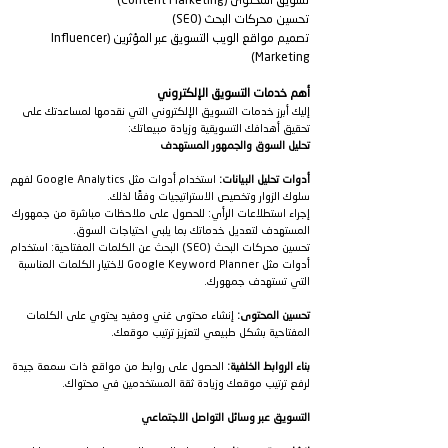
تسويق المحتوى (Content Marketing)
تحسين محركات البحث (SEO)
تصميم مواقع الويب التسويق عبر المؤثرين (Influencer
Marketing)
أهم خدمات التسويق الإلكتروني
إليك أبرز خدمات التسويق الإلكتروني التي نقدمها لمساعدتك على
تحقيق أهدافك التسويقية وزيادة مبيعاتك:
تحليل السوق والجمهور المستهدف
أدوات تحليل البيانات:
استخدام أدوات مثل Google Analytics لفهم
سلوك الزوار وتخصيص الاستراتيجيات وفقًا لذلك.
إجراء استطلاعات الرأي: للحصول على ملاحظات مباشرة من جمهورك
المستهدف لتعديل خدماتك بما يلبي احتياجات السوق.
تحسين محركات البحث (SEO) البحث عن الكلمات المفتاحية: استخدام
أدوات مثل Google Keyword Planner لاختيار الكلمات المناسبة
التي تستهدف جمهورك.
تحسين المحتوى:
إنشاء محتوى غني ومفيد يحتوي على الكلمات
المفتاحية بشكل طبيعي لتعزيز ترتيب موقعك.
بناء الروابط الخلفية:
الحصول على روابط من مواقع ذات سمعة جيدة
لرفع ترتيب موقعك وزيادة ثقة المستخدمين في محتواك.
التسويق عبر وسائل التواصل الاجتماعي