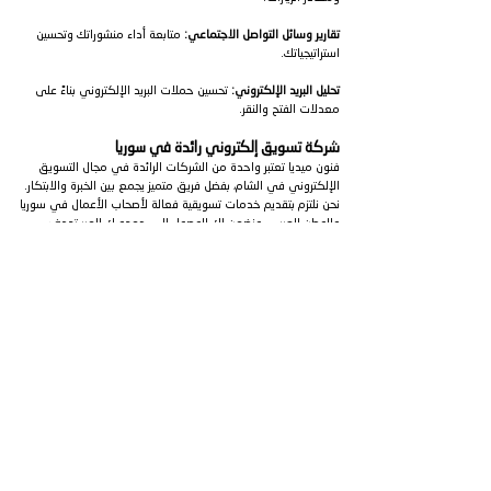
تقارير وسائل التواصل الاجتماعي:
متابعة أداء منشوراتك وتحسين
استراتيجياتك.
تحليل البريد الإلكتروني:
تحسين حملات البريد الإلكتروني بناءً على
معدلات الفتح والنقر.
شركة تسويق إلكتروني رائدة في سوريا
فنون ميديا تعتبر واحدة من الشركات الرائدة في مجال التسويق
الإلكتروني في الشام، بفضل فريق متميز يجمع بين الخبرة والابتكار.
نحن نلتزم بتقديم خدمات تسويقية فعالة لأصحاب الأعمال في سوريا
والوطن العربي، ونضمن لك الوصول إلى جمهورك المستهدف
بفعالية.
في الختام، فنون ميديا هي الخيار الأمثل لتحقيق أهدافك التسويقية
في سوريا. نحن نقدم خطط تسويقية مبتكرة تلبي احتياجات السوق
والجمهور المستهدف، مما يساعدك على زيادة الوعي بعلامتك
التجارية وتعزيز حضورك الرقمي.
فنون ميديا