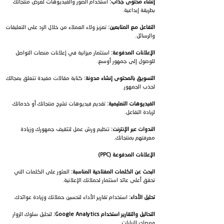
إنشاء محتوى جذاب:
استخدام الصور والفيديوهات لعرض منتجاتك
بطريقة إبداعية.
التفاعل مع المتابعين:
تعزيز ولاء العملاء من خلال الرد على التعليقات
والرسائل.
الإعلانات المدفوعة:
استثمار ميزانية في إعلانات منصات التواصل
للوصول إلى جمهور أوسع.
التسويق بالمحتوى إنشاء مدونة:
كتابة مقالات مفيدة تتعلق بمجالك
لجذب الجمهور.
الفيديوهات التعليمية:
تقديم فيديوهات تشرح منتجاتك أو خدماتك
لزيادة التفاعل.
الندوات عبر الإنترنت:
تنظيم ورش عمل لتثقيف جمهورك وزيادة
معرفتهم بمنتجاتك.
الإعلانات المدفوعة (PPC)
البحث عن الكلمات المفتاحية المناسبة:
العثور على الكلمات التي
تحقق أعلى عائد استثمار لحملاتك الإعلانية.
تحليل الأداء:
استخدام تقارير الأداء لتحسين حملاتك وزيادة عوائدك.
التحاليل والتقارير استخدام Google Analytics:
لتحليل سلوك الزوار
ومصادر الزيارات.