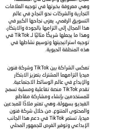
وهي معروفة بخبرتها في توجيه العلامات
التجارية والشركات نحو النجاح في عالم
التسويق الرقمي. يعزى نجاحها الكبير في
هذا المجال إلى التزامها بالجودة والابتكار،
وهذا ما يجعلها شريكًا مثاليًا لـ TikTok في
توجيه استراتيجيتها وتوسيع نشاطها في
هذه المنطقة الحيوية.
تعكس الشراكة بين TikTok وشركة فنون
ميديا التزامهما المشترك بتعزيز الابتكار
والإبداع في عالم الوسائط الاجتماعية.
تقدم TikTok منصة تفاعلية ومسلية تسمح
للمستخدمين بإنشاء ومشاركة مقاطع
الفيديو بسهولة، وهي تعتبر ملاذًا للمبدعين
والمحتوى المتنوع. من خلال شركة فنون
ميديا، تستمر TikTok في دعم هذا الجانب
الإبداعي وتوفير الفرص للجمهور المحلي