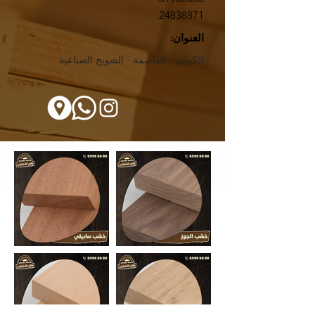
24838871
العنوان:
الكويت - العاصمة - الشويخ الصناعية